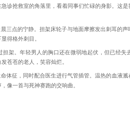
在急诊抢救室的角落里，看着同事们忙碌的身影。这是
凌晨三点的宁静。担架床轮子与地面摩擦发出刺耳的
下显得格外刺目。
过担架。年轻男人的胸口还在微弱地起伏，但已经失
白发苍苍的老人，笑容灿烂。
生命体征，同时配合医生进行气管插管。温热的血液溅
声，像一首与死神赛跑的交响曲。