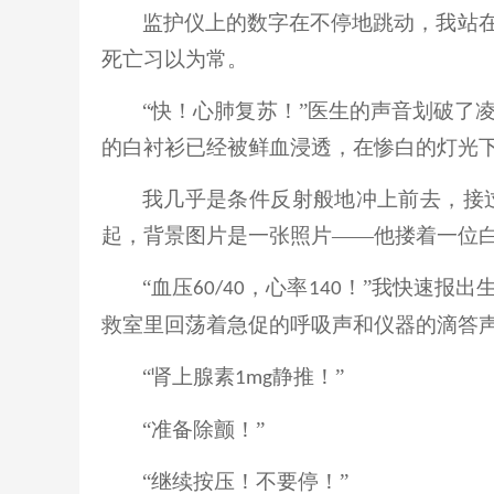
监护仪上的数字在不停地跳动，我站
死亡习以为常。
“快！心肺复苏！”医生的声音划破了
的白衬衫已经被鲜血浸透，在惨白的灯光
我几乎是条件反射般地冲上前去，接
起，
背景图片
是一张
照片
——他搂着一位
“血压
，心率
！”我快速报出
60/40
140
救室里回荡着急促的呼吸声和仪器的滴答
“肾上腺素
静推！”
1mg
“准备除颤！”
“继续按压！不要停！”